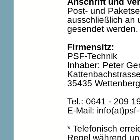
Anschrift und Ve
Post- und Pakets
ausschließlich an 
gesendet werden.
Firmensitz:
PSF-Technik
Inhaber: Peter Ge
Kattenbachstrass
35435 Wettenber
Tel.: 0641 - 209 1
E-Mail: info(at)psf
* Telefonisch erre
Regel während uns