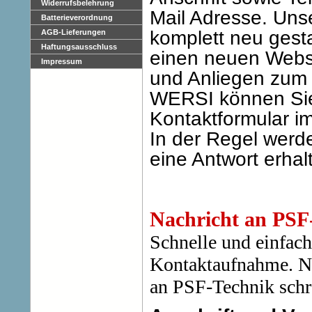
Widerrufsbelehrung
Mail Adresse. Un
Batterieverordnung
komplett neu gesta
AGB-Lieferungen
Haftungsausschluss
einen neuen Webs
Impressum
und Anliegen zu
WERSI können Sie
Kontaktformular im
In der Regel werde
eine Antwort erhal
Nachricht an PSF
Schnelle und einfac
Kontaktaufnahme. N
an PSF-Technik sch