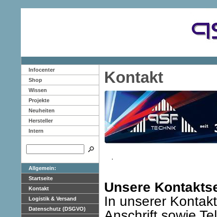
Infocenter
Kontakt
Shop
Wissen
Projekte
Neuheiten
Hersteller
Intern
Allgemein:
Startseite
Unsere Kontaktse
Kontakt
In unserer Kontakt
Logistik & Versand
Datenschutz (DSGVO)
Anschrift sowie T